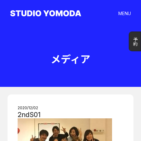
MENU
予約
予約
メディア
2020/12/02
2ndS01