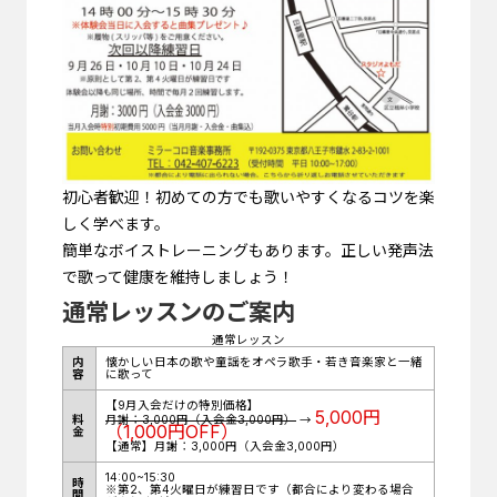
初心者歓迎！初めての方でも歌いやすくなるコツを楽
しく学べます。
簡単なボイストレーニングもあります。正しい発声法
で歌って健康を維持しましょう！
通常レッスンのご案内
通常レッスン
内
懐かしい日本の歌や童謡をオペラ歌手・若き音楽家と一緒
容
に歌って
【9月入会だけの特別価格】
5,000円
料
月謝：3,000円（入会金3,000円）
→
（1,000円OFF）
金
【通常】月謝：3,000円（入会金3,000円）
14:00~15:30
時
※第2、第4火曜日が練習日です（都合により変わる場合
間