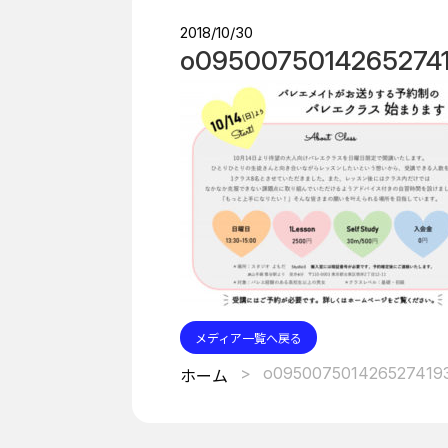
2018/10/30
o0950075014265274
メディア一覧へ戻る
o095007501426527419
ホーム