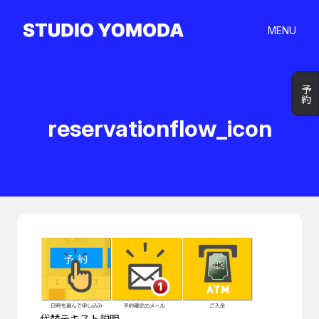
MENU
予約
予約
reservationflow_icon
代替テキスト説明