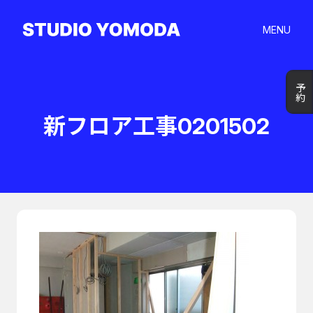
MENU
予約
予約
新フロア工事0201502