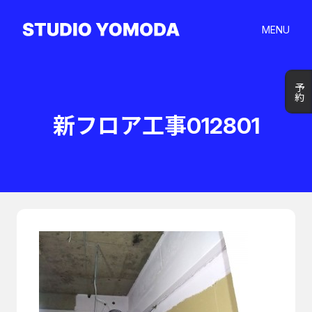
MENU
予約
予約
新フロア工事012801