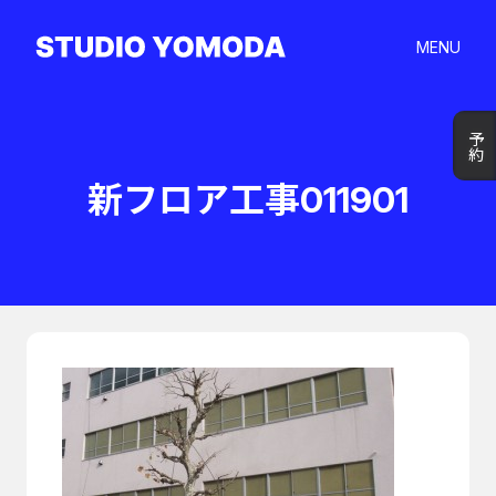
MENU
予約
予約
新フロア工事011901