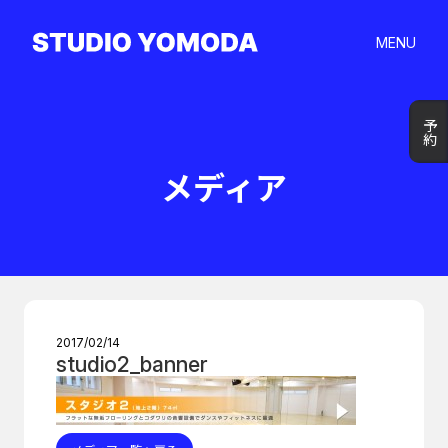
MENU
予約
予約
メディア
2017/02/14
studio2_banner