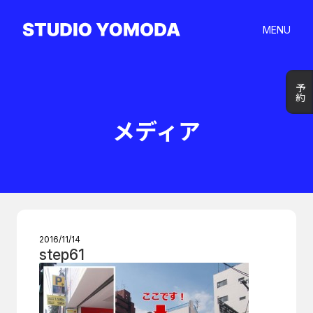
MENU
予約
予約
メディア
2016/11/14
step61