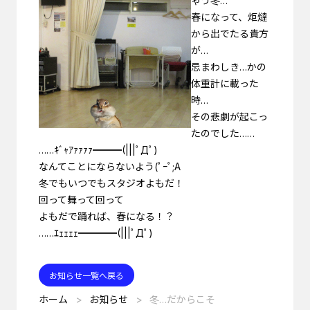
ゃう冬…
春になって、炬燵
から出でたる貴方
が…
忌まわしき…かの
体重計に載った
時…
その悲劇が起こっ
たのでした……
……ｷﾞｬｱｧｧｧｧ━━━(|||ﾟДﾟ)
なんてことにならないよう(ﾟｰﾟ;A
冬でもいつでもスタジオよもだ！
回って舞って回って
よもだで踊れば、春になる！？
……ｴｪｪｪｪ━━━━(|||ﾟДﾟ)
お知らせ一覧へ戻る
ホーム
お知らせ
冬…だからこそ