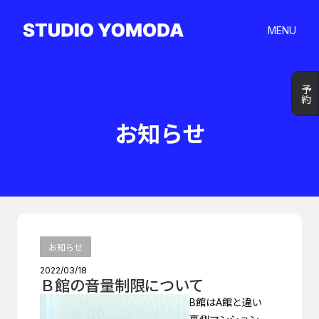
MENU
予約
予約
お知らせ
お知らせ
2022/03/18
Ｂ館の音量制限について
B館はA館と違い