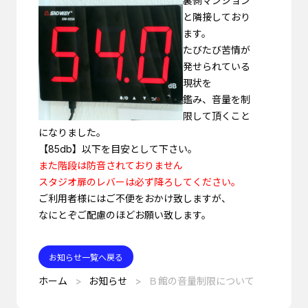
裏側マンション
と隣接しており
ます。
たびたび苦情が
発せられている
現状を
鑑み、音量を制
限して頂くこと
になりました。
【85db】以下を目安として下さい。
また階段は防音されておりません
スタジオ扉のレバーは必ず降ろしてください。
ご利用者様にはご不便をおかけ致しますが、
なにとぞご配慮のほどお願い致します。
お知らせ一覧へ戻る
ホーム
お知らせ
Ｂ館の音量制限について