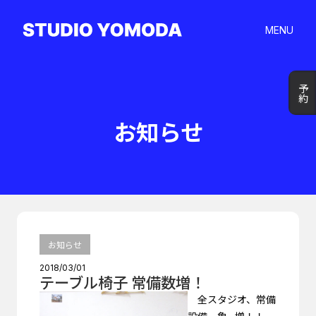
MENU
予約
予約
お知らせ
お知らせ
2018/03/01
テーブル椅子 常備数増！
全スタジオ、常備