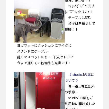
設備、
象
…増！！
☆彡ﾍ(ﾟ▽ﾟﾍ)☆彡
(ﾉﾟ▽ﾟ)ﾉ☆彡ﾜｰｲ♪
テーブルは5脚、
椅子は各種併せて
19脚！！
ヨガマットにクッションにマイクに
スタンドにケーブル
謎のマスコットたち……干支セトラ？
今まで通りその他備品も充実です！
《 studio.1の扉に
ついて 》
春一番…春風到来
の季節…
studio.1の扉をご
利用時に開け放した