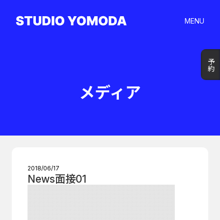
MENU
予約
予約
メディア
2018/06/17
News面接01