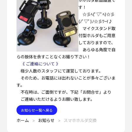
ホホルダ新品設置で
す！
☆彡ﾍ(ﾟ▽ﾟﾍ)☆彡
(ﾉﾟ▽ﾟ)ﾉ☆彡ﾜｰｲ♪
マイクスタンド取
付型ホルダもご用意
しておりますので、
あらゆる角度で自
らの肢体を余すことなくお撮り下さい！
《 ご連絡について 》
極少人数のスタッフにて運営しております。
そのため、お電話には出れないことが多々ございま
す。
不在時は、ご面倒ですが、下記「お問合せ」より
ご連絡いただけるようお願い致します。
お知らせ一覧へ戻る
ホーム
お知らせ
スマホホルダ交換