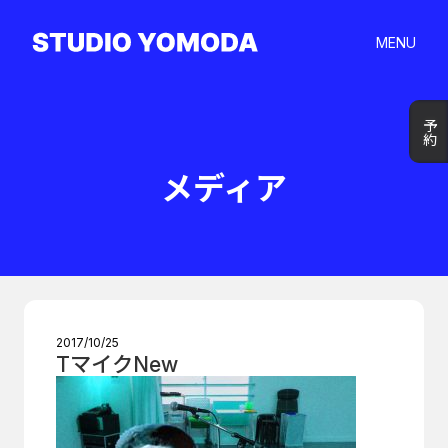
MENU
予約
予約
メディア
2017/10/25
TマイクNew