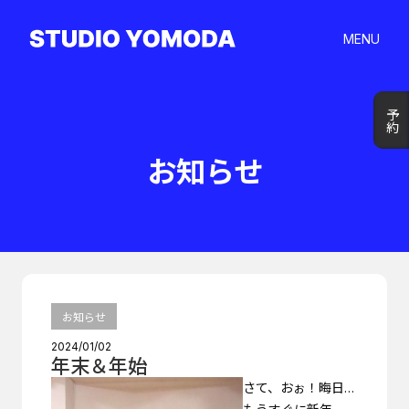
MENU
予約
予約
お知らせ
お知らせ
2024/01/02
年末＆年始
さて、おぉ！晦日…