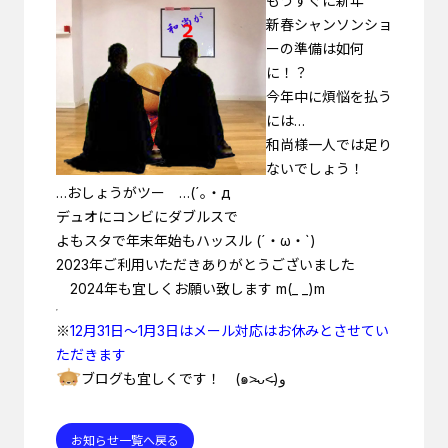
もうすぐに新年
新春シャンソンショ
ーの準備は如何
に！？
今年中に煩悩を払う
には…
和尚様一人では足り
ないでしょう！
…おしょうがツー …(´｡・д
デュオにコンビにダブルスで
よもスタで年末年始もハッスル (´・ω・`)
2023年ご利用いただきありがとうございました
2024年も宜しくお願い致します m(_ _)m
※
12月31日～1月3日はメール対応はお休みとさせてい
ただきます
ブログも宜しくです！
(๑˃̵ᴗ˂̵)و
お知らせ一覧へ戻る