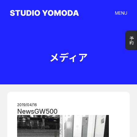
MENU
予約
予約
メディア
2019/04/16
NewsGW500