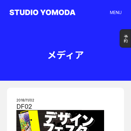
MENU
予約
予約
メディア
2018/11/02
DF02