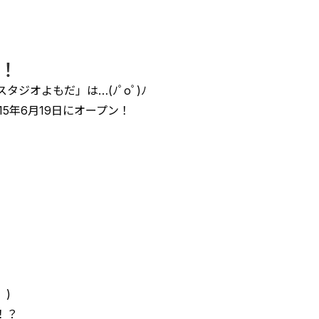
年！
タジオよもだ」は…(ﾉﾟοﾟ)ﾉ
15年6月19日にオープン！
 )
！？