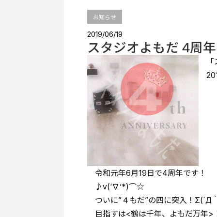
お知らせ
2019/06/19
スタジオよもだ 4周
「ス
20
令和元年6月19日で4周年です！
♪v(‘∇’*)⌒☆
ついに”４もだ”の四に突入！Σ(´Д｀
目指すは<鶴は千年、よもだ万年>