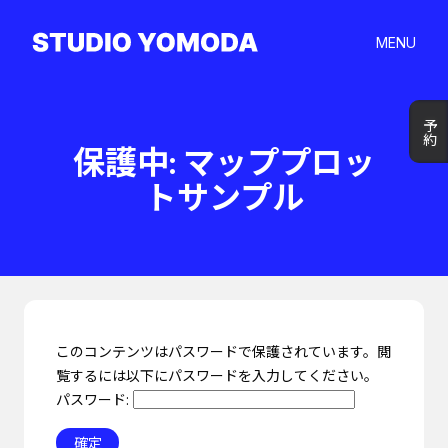
MENU
予約
予約
保護中: マッププロッ
トサンプル
このコンテンツはパスワードで保護されています。閲
覧するには以下にパスワードを入力してください。
パスワード: