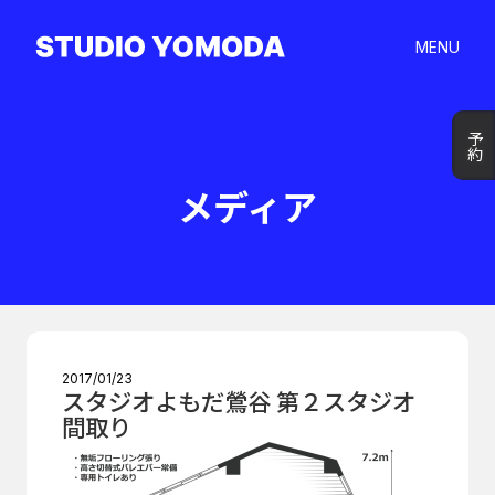
MENU
予約
予約
メディア
2017/01/23
スタジオよもだ鶯谷 第２スタジオ
間取り