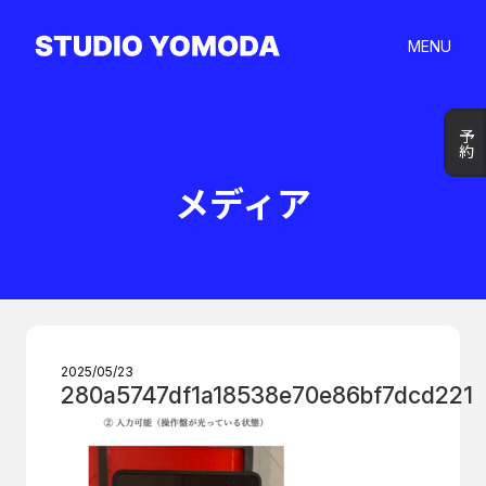
MENU
予約
予約
メディア
2025/05/23
280a5747df1a18538e70e86bf7dcd221