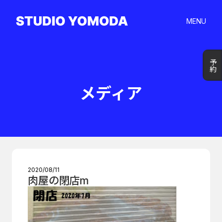
MENU
予約
予約
メディア
2020/08/11
肉屋の閉店m