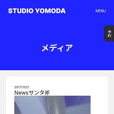
MENU
予約
予約
メディア
2017/11/21
Newsサンタ斧